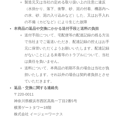
製造元又は当社の定める取り扱い上の注意に違反
（水掛かり、落下、衝撃、砂、泥の付着、機器内へ
の水、砂、泥の入り込みなど）した、又はお手入れ
の不備（カビなど）により生じた故障
本商品の返品や交換にかかる送付手段と送料の負担
送付手段について、宅配便等の配達記録の残る方法
で当社までご返送いただき、配達記録の控えはお手
元に保管いただくようお願いいたします。配達記録
がないことによる未着等のトラブルについて、当社
は責任を負いません。
送料について、本商品の初期不良の場合は当社が負
担いたします。それ以外の場合は契約者負担とさせ
ていただきます。
返品・交換に関する連絡先
〒220-0011
神奈川県横浜市西区高島一丁目2番5号
横濱ゲートタワー18階
株式会社 イージェーワークス