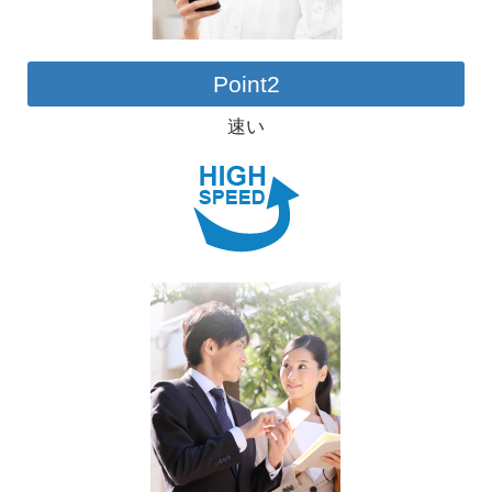
Point2
速い