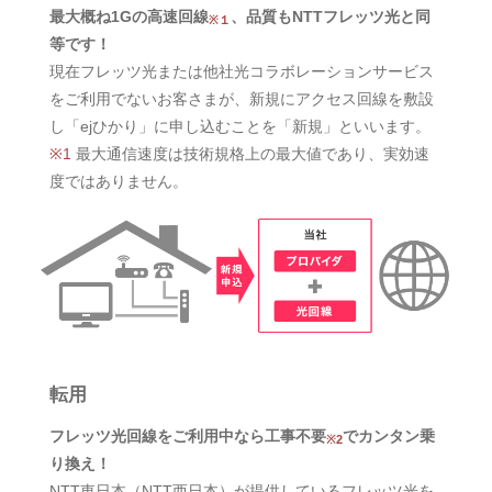
最大概ね1Gの高速回線
、品質もNTTフレッツ光と同
※１
等です！
現在フレッツ光または他社光コラボレーションサービス
をご利用でないお客さまが、新規にアクセス回線を敷設
し「ejひかり」に申し込むことを「新規」といいます。
※1
最大通信速度は技術規格上の最大値であり、実効速
度ではありません。
転用
フレッツ光回線をご利用中なら工事不要
でカンタン乗
※2
り換え！
NTT東日本（NTT西日本）が提供しているフレッツ光を